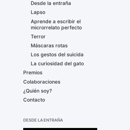
Desde la entraña
Lapso
Aprende a escribir el
microrrelato perfecto
Terror
Máscaras rotas
O
Los gestos del suicida
F
La curiosidad del gato
e
Premios
c
h
Colaboraciones
a
¿Quién soy?
p
u
Contacto
b
l
i
DESDE LA ENTRAÑA
c
a