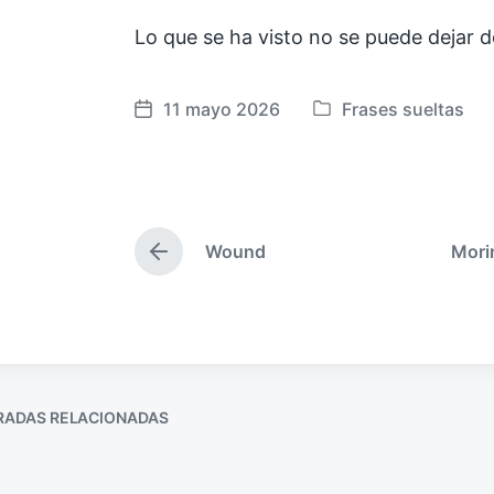
Lo que se ha visto no se puede dejar d
11 mayo 2026
Frases sueltas
F
P
e
u
c
b
h
l
a
i
Wound
Mori
p
c
E
u
a
n
t
b
d
r
l
a
a
i
e
d
c
n
a
a
a
RADAS RELACIONADAS
n
c
t
i
e
ó