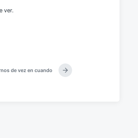
e ver.
rnos de vez en cuando
E
n
t
r
a
d
a
s
i
g
u