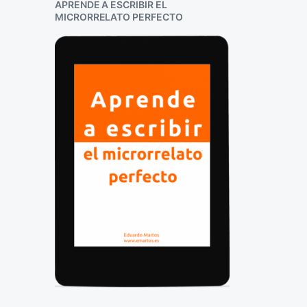
APRENDE A ESCRIBIR EL
MICRORRELATO PERFECTO
E
F
e
c
h
a
p
u
b
l
i
c
a