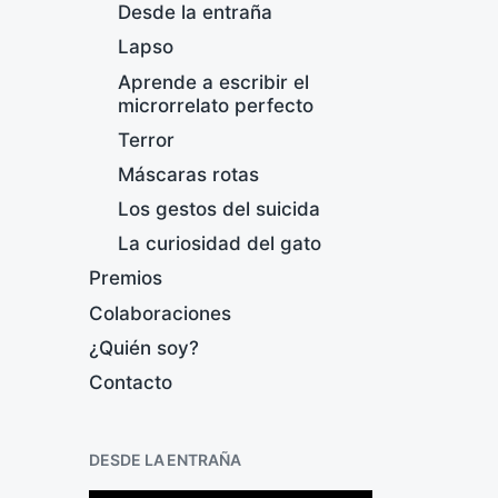
Desde la entraña
Lapso
Aprende a escribir el
microrrelato perfecto
Terror
Máscaras rotas
Los gestos del suicida
La curiosidad del gato
Premios
Colaboraciones
¿Quién soy?
Contacto
C
p
DESDE LA ENTRAÑA