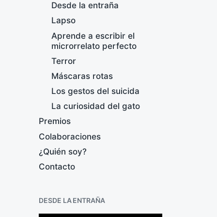
Desde la entraña
Lapso
Aprende a escribir el
microrrelato perfecto
Terror
Máscaras rotas
M
Los gestos del suicida
c
La curiosidad del gato
F
Premios
e
Colaboraciones
c
h
¿Quién soy?
a
Contacto
p
u
b
l
DESDE LA ENTRAÑA
i