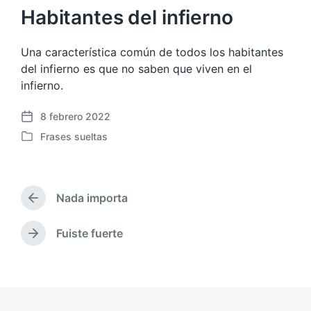
Habitantes del infierno
Una característica común de todos los habitantes
del infierno es que no saben que viven en el
infierno.
8 febrero 2022
F
Frases sueltas
e
P
c
u
h
b
a
l
p
Nada importa
i
E
u
c
n
b
a
t
Fuiste fuerte
E
l
r
d
n
i
a
a
t
c
d
e
r
a
a
n
a
c
a
d