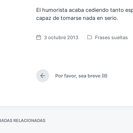
El humorista acaba cediendo tanto es
capaz de tomarse nada en serio.
3 octubre 2013
Frases sueltas
F
P
e
u
c
b
h
l
a
i
Por favor, sea breve (II)
p
c
E
u
a
n
t
b
d
r
l
a
a
i
e
d
c
n
a
a
a
RADAS RELACIONADAS
n
c
t