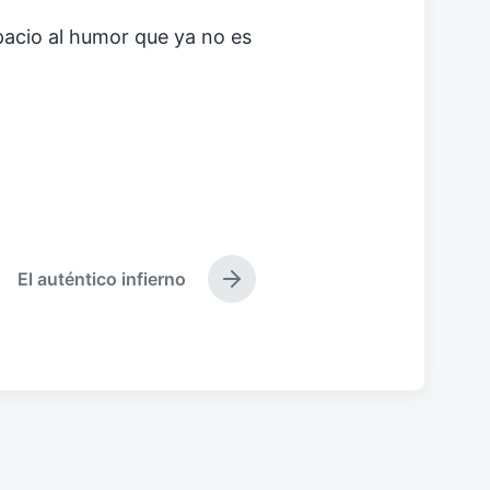
pacio al humor que ya no es
El auténtico infierno
E
n
t
r
a
d
a
s
i
g