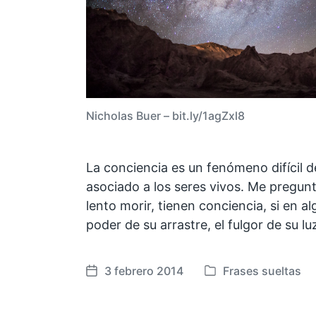
Nicholas Buer – bit.ly/1agZxl8
La conciencia es un fenómeno difícil d
asociado a los seres vivos. Me pregunto 
lento morir, tienen conciencia, si en 
poder de su arrastre, el fulgor de su lu
3 febrero 2014
Frases sueltas
F
P
e
u
c
b