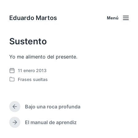
Eduardo Martos
Menú
Sustento
Yo me alimento del presente.
11 enero 2013
F
Frases sueltas
e
P
c
u
h
b
a
l
p
Bajo una roca profunda
i
E
u
c
n
b
a
t
El manual de aprendiz
E
l
r
d
n
i
a
a
t