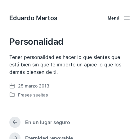
Eduardo Martos
Menú
Personalidad
Tener personalidad es hacer lo que sientes que
está bien sin que te importe un ápice lo que los
demás piensen de ti.
25 marzo 2013
F
Frases sueltas
e
P
c
u
h
b
a
l
p
En un lugar seguro
i
E
u
c
n
b
a
t
Eternidad renovable