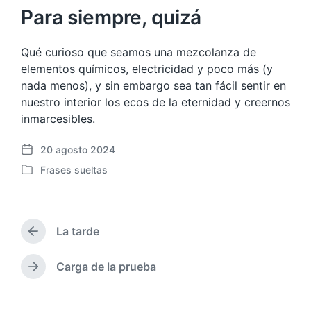
Para siempre, quizá
Qué curioso que seamos una mezcolanza de
elementos químicos, electricidad y poco más (y
nada menos), y sin embargo sea tan fácil sentir en
nuestro interior los ecos de la eternidad y creernos
inmarcesibles.
20 agosto 2024
F
Frases sueltas
e
P
c
u
h
b
a
l
p
La tarde
i
E
u
c
n
b
a
t
Carga de la prueba
E
l
r
d
n
i
a
a
t
c
d
e