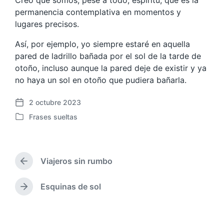
Creo que somos, pese a todo, espíritu, que es la
permanencia contemplativa en momentos y
lugares precisos.
Así, por ejemplo, yo siempre estaré en aquella
pared de ladrillo bañada por el sol de la tarde de
otoño, incluso aunque la pared deje de existir y ya
no haya un sol en otoño que pudiera bañarla.
2 octubre 2023
F
Frases sueltas
e
P
c
u
h
b
a
l
p
Viajeros sin rumbo
i
E
u
c
n
b
a
t
Esquinas de sol
E
l
r
d
n
i
a
a
t
c
d
e
r
a