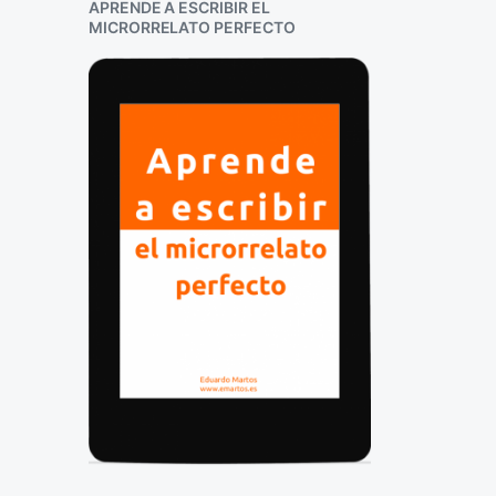
APRENDE A ESCRIBIR EL
MICRORRELATO PERFECTO
¡
F
e
c
h
a