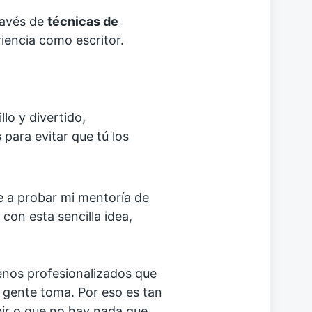
ravés de
técnicas de
iencia como escritor.
lo y divertido,
s
para evitar que tú los
e a probar mi
mentoría de
 con esta sencilla idea,
menos profesionalizados que
s gente toma. Por eso es tan
ibir o que no hay nada que