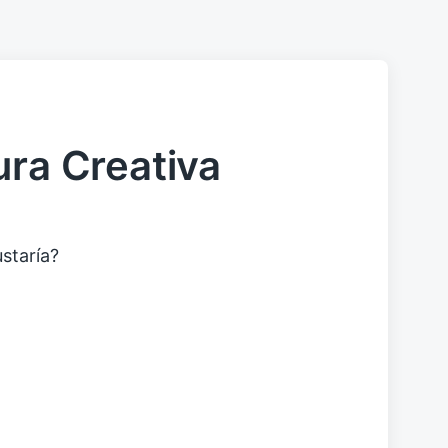
ura Creativa
staría?