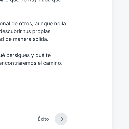
onal de otros, aunque no la
descubrir tus propias
dad de manera sólida.
ué persigues y qué te
 encontraremos el camino.
Éxito
E
n