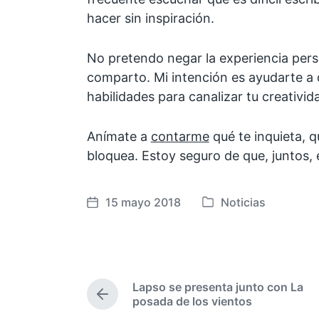
hacer sin inspiración.
No pretendo negar la experiencia pers
comparto. Mi intención es ayudarte a 
habilidades para canalizar tu creativi
Anímate a
contarme
qué te inquieta, q
bloquea. Estoy seguro de que, juntos,
15 mayo 2018
Noticias
F
P
e
u
c
b
h
l
a
i
Lapso se presenta junto con La
p
c
E
posada de los vientos
u
a
n