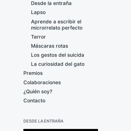
Desde la entraña
Lapso
Aprende a escribir el
microrrelato perfecto
Terror
Máscaras rotas
¡
Los gestos del suicida
F
La curiosidad del gato
e
Premios
c
h
Colaboraciones
a
¿Quién soy?
p
u
Contacto
b
l
i
DESDE LA ENTRAÑA
c
a