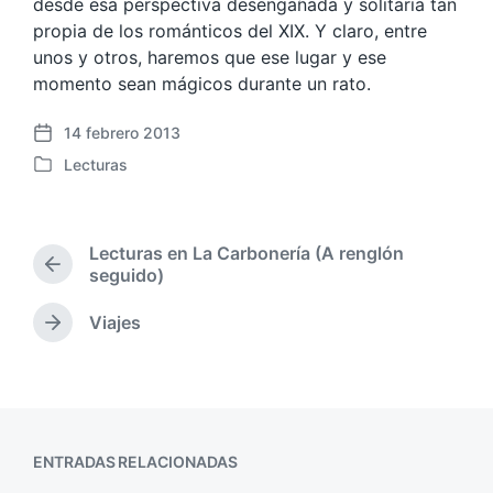
desde esa perspectiva desengañada y solitaria tan
propia de los románticos del XIX. Y claro, entre
unos y otros, haremos que ese lugar y ese
momento sean mágicos durante un rato.
14 febrero 2013
F
Lecturas
e
P
c
u
h
b
a
l
Lecturas en La Carbonería (A renglón
p
i
E
seguido)
u
c
n
b
a
t
Viajes
l
E
d
r
i
n
a
a
c
t
d
e
r
a
a
n
a
c
a
d
i
n
ENTRADAS RELACIONADAS
a
ó
t
s
n