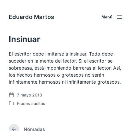
Eduardo Martos
Menú
Insinuar
El escritor debe limitarse a insinuar. Todo debe
suceder en la mente del lector. Si el escritor se
sobrepasa, está imponiendo barreras al lector. Así,
los hechos hermosos o grotescos no serán
infinitamente hermosos ni infinitamente grotescos.
7 mayo 2013
F
Frases sueltas
e
P
c
u
h
b
a
l
p
Nómadas
i