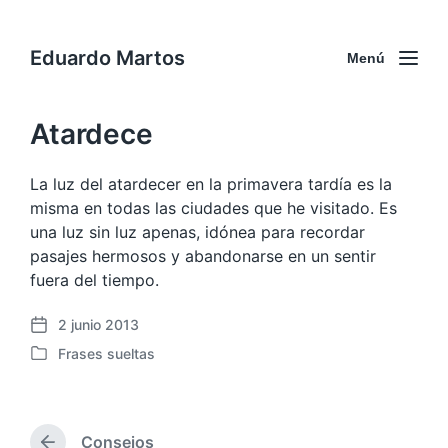
Eduardo Martos
Menú
Atardece
La luz del atardecer en la primavera tardía es la
misma en todas las ciudades que he visitado. Es
una luz sin luz apenas, idónea para recordar
pasajes hermosos y abandonarse en un sentir
fuera del tiempo.
2 junio 2013
F
Frases sueltas
e
P
c
u
h
b
a
l
p
Consejos
i