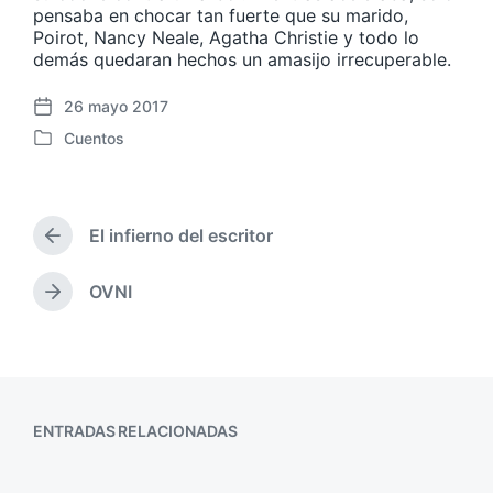
pensaba en chocar tan fuerte que su marido,
Poirot, Nancy Neale, Agatha Christie y todo lo
demás quedaran hechos un amasijo irrecuperable.
26 mayo 2017
F
Cuentos
e
P
c
u
h
b
a
l
p
El infierno del escritor
i
E
u
c
n
b
a
t
OVNI
E
l
r
d
n
i
a
a
t
c
d
e
r
a
a
n
a
c
a
d
i
n
ENTRADAS RELACIONADAS
a
ó
t
s
n
e
i
r