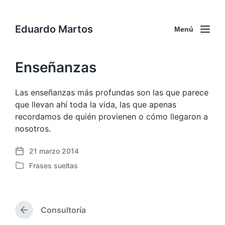
Eduardo Martos
Menú
Enseñanzas
Las enseñanzas más profundas son las que parece
que llevan ahí toda la vida, las que apenas
recordamos de quién provienen o cómo llegaron a
nosotros.
21 marzo 2014
F
Frases sueltas
e
P
c
u
h
b
a
l
p
Consultoría
i
E
u
c
n