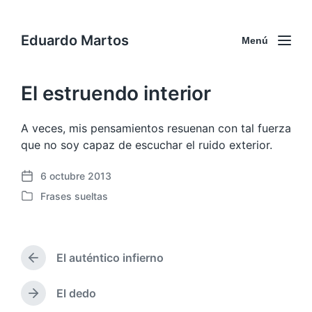
Eduardo Martos
Menú
El estruendo interior
A veces, mis pensamientos resuenan con tal fuerza
que no soy capaz de escuchar el ruido exterior.
6 octubre 2013
F
Frases sueltas
e
P
c
u
h
b
a
l
p
El auténtico infierno
i
E
u
c
n
b
a
t
El dedo
E
l
r
d