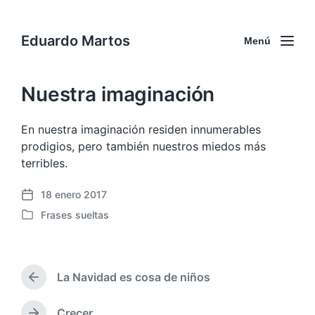
Eduardo Martos
Menú
Nuestra imaginación
En nuestra imaginación residen innumerables
prodigios, pero también nuestros miedos más
terribles.
18 enero 2017
F
Frases sueltas
e
P
c
u
h
b
a
l
p
La Navidad es cosa de niños
i
E
u
c
n
b
a
t
Crecer