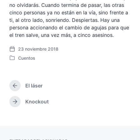
no olvidarás. Cuando termina de pasar, las otras
cinco personas ya no están en la vía, sino frente a
ti, al otro lado, sonriendo. Despiertas. Hay una
persona accionando el cambio de agujas para que
el tren salve, una vez más, a cinco asesinos.
23 noviembre 2018
F
Cuentos
e
P
c
u
h
b
a
l
p
El láser
i
E
u
c
n
b
a
t
Knockout
E
l
r
d
n
i
a
a
t
c
d
e
r
a
a
n
a
c
a
d
i
n