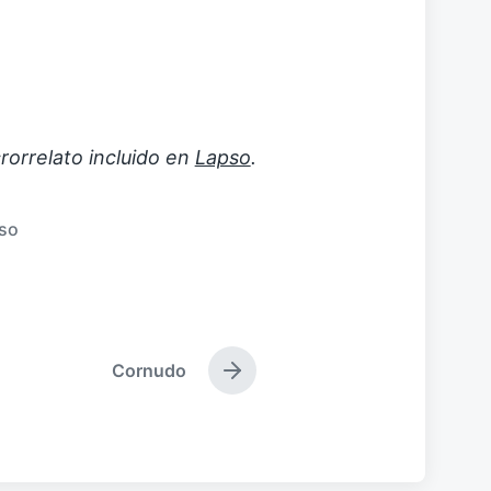
rorrelato incluido en
Lapso
.
so
Cornudo
E
n
t
r
a
d