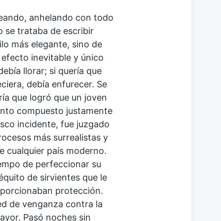
eando, anhelando con todo
o se trataba de escribir
ilo más elegante, sino de
 efecto inevitable y único
debía llorar; si quería que
reciera, debía enfurecer. Se
ría que logró que un joven
uento compuesto justamente
sco incidente, fue juzgado
rocesos más surrealistas y
de cualquier país moderno.
tiempo de perfeccionar su
séquito de sirvientes que le
oporcionaban protección.
ed de venganza contra la
ayor. Pasó noches sin