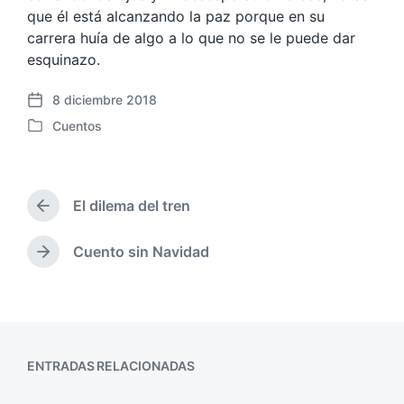
que él está alcanzando la paz porque en su
carrera huía de algo a lo que no se le puede dar
esquinazo.
8 diciembre 2018
F
Cuentos
e
P
c
u
h
b
a
l
p
El dilema del tren
i
E
u
c
n
b
a
t
Cuento sin Navidad
E
l
r
d
n
i
a
a
t
c
d
e
r
a
a
n
a
c
a
d
i
n
ENTRADAS RELACIONADAS
a
ó
t
s
n
e