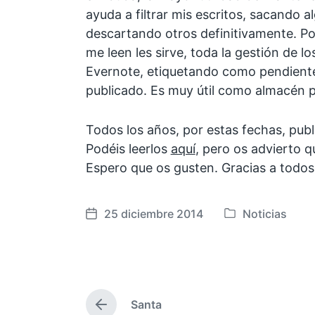
ayuda a filtrar mis escritos, sacando a
descartando otros definitivamente. Por
me leen les sirve, toda la gestión de lo
Evernote, etiquetando como pendiente
publicado. Es muy útil como almacén p
Todos los años, por estas fechas, pub
Podéis leerlos
aquí
, pero os advierto q
Espero que os gusten. Gracias a tod
25 diciembre 2014
Noticias
F
P
e
u
c
b
h
l
a
i
Santa
p
c
E