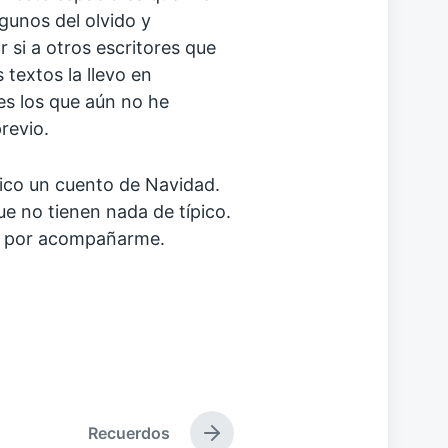
lgunos del olvido y
 si a otros escritores que
s textos la llevo en
s los que aún no he
revio.
lico un cuento de Navidad.
ue no tienen nada de típico.
os por acompañarme.
Recuerdos
E