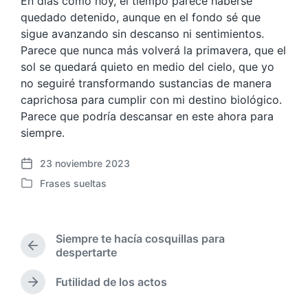
En días como hoy, el tiempo parece haberse
quedado detenido, aunque en el fondo sé que
sigue avanzando sin descanso ni sentimientos.
Parece que nunca más volverá la primavera, que el
sol se quedará quieto en medio del cielo, que yo
no seguiré transformando sustancias de manera
caprichosa para cumplir con mi destino biológico.
Parece que podría descansar en este ahora para
siempre.
23 noviembre 2023
F
Frases sueltas
e
P
c
u
h
b
a
l
Siempre te hacía cosquillas para
p
i
E
despertarte
u
c
n
b
a
t
Futilidad de los actos
l
E
d
r
i
n
a
a