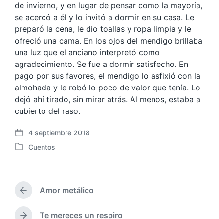
de invierno, y en lugar de pensar como la mayoría,
se acercó a él y lo invitó a dormir en su casa. Le
pre
paró la cena, le dio toallas y ropa limpia y le
ofreció una cama. En los ojos del mendigo brillaba
una luz que el anciano interpretó como
agradecimiento. Se fue a dormir satisfecho. En
pago por sus favores, el mendigo lo asfixió con la
almohada y le robó lo poco de valor que tenía. Lo
dejó ahí tirado, sin mirar atrás. Al menos, estaba a
cubierto del raso.
4 septiembre 2018
F
Cuentos
e
P
c
u
h
b
a
l
p
Amor metálico
i
E
u
c
n
b
a
t
Te mereces un respiro