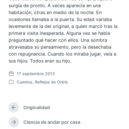
surgía de pronto. A veces aparecía en una
habitación, otras en medio de la noche. En
ocasiones llamaba a la puerta. Su edad variaba
levemente de la del original, a quien marcó tras la
primera visita inesperada. Alguna vez se había
preguntado qué hacer con ellos. Una sombra
atravesaba su pensamiento, pero la desechaba
con repugnancia. Cuando los miraba jugar, veía a
sus hijos. Todos eran su hijo.
17 septiembre 2013
F
Cuentos
,
Reflejos de Oniris
e
P
c
u
h
b
a
l
p
Originalidad
i
E
u
c
n
b
a
t
Ciencia de andar por casa
E
l
r
d