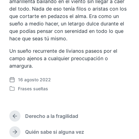
amarillenta bailando en el viento sin llegar a caer
del todo. Nada de eso tenía filos o aristas con los
que cortarte en pedazos el alma. Era como un
sueño a medio hacer, un letargo dulce durante el
que podías pensar con serenidad en todo lo que
hace que seas tú mismo.
Un sueño recurrente de livianos paseos por el
campo ajenos a cualquier preocupación o
amargura.
16 agosto 2022
F
Frases sueltas
e
P
c
u
h
b
a
l
p
Derecho a la fragilidad
i
E
u
c
n
b
a
t
Quién sabe si alguna vez
E
l
r
d