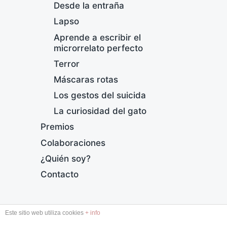
Desde la entraña
Lapso
Aprende a escribir el
microrrelato perfecto
Terror
Máscaras rotas
Los gestos del suicida
S
La curiosidad del gato
F
Premios
e
c
Colaboraciones
h
¿Quién soy?
a
p
Contacto
u
b
l
DESDE LA ENTRAÑA
Este sitio web utiliza cookies
+ info
i
c