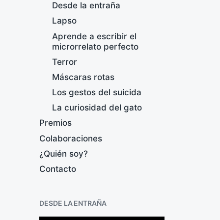
Desde la entraña
Lapso
Aprende a escribir el
microrrelato perfecto
Terror
Máscaras rotas
Los gestos del suicida
La curiosidad del gato
Premios
Colaboraciones
¿Quién soy?
Contacto
A
DESDE LA ENTRAÑA
F
e