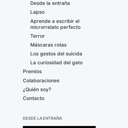
Desde la entraña
Lapso
Aprende a escribir el
microrrelato perfecto
Terror
T
Máscaras rotas
Los gestos del suicida
F
e
La curiosidad del gato
c
Premios
h
a
Colaboraciones
p
¿Quién soy?
u
b
Contacto
l
i
c
DESDE LA ENTRAÑA
a
c