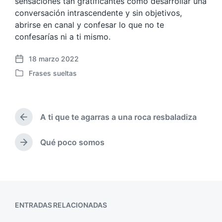
sensaciones tan gratificantes como desarrollar una
conversación intrascendente y sin objetivos,
abrirse en canal y confesar lo que no te
confesarías ni a ti mismo.
18 marzo 2022
F
Frases sueltas
e
P
c
u
h
b
a
l
p
A ti que te agarras a una roca resbaladiza
i
E
u
c
n
b
a
t
Qué poco somos
E
l
r
d
n
i
a
a
t
c
d
e
r
a
a
n
a
c
a
d
i
n
ENTRADAS RELACIONADAS
a
ó
t
s
n
e