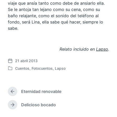
viaje que ansía tanto como debe de ansiarlo ella.
Se le antoja tan lejano como su cena, como su
baño relajante, como el sonido del teléfono al
fondo, será Lina, ella sabe qué hacer, siempre lo
sabe.
Relato incluido en
Lapso
.
21 abril 2013
F
Cuentos
,
Fotocuentos
,
Lapso
e
P
c
u
h
b
a
l
p
Eternidad renovable
i
E
u
c
n
b
a
t
Delicioso bocado
E
l
r
d
n
i
a
a