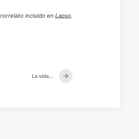
rorrelato incluido en
Lapso
.
La vida…
E
n
t
r
a
d
a
s
i
g