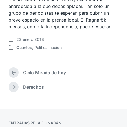
enardecida a la que debas aplacar. Tan solo un
grupo de periodistas te esperan para cubrir un
breve espacio en la prensa local. El Ragnarök,
piensas, como la independencia, puede esperar.
23 enero 2018
F
Cuentos
,
Política-ficción
e
P
c
u
h
b
a
l
p
Ciclo Mirada de hoy
i
E
u
c
n
b
a
t
Derechos
E
l
r
d
n
i
a
a
t
c
d
e
r
a
a
n
a
c
a
d
i
n
ENTRADAS RELACIONADAS
a
ó
t