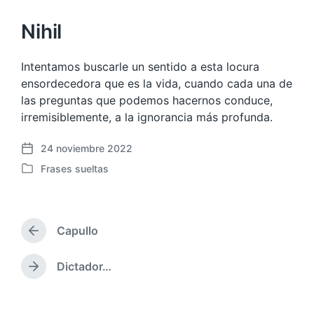
Nihil
Intentamos buscarle un sentido a esta locura
ensordecedora que es la vida, cuando cada una de
las preguntas que podemos hacernos conduce,
irremisiblemente, a la ignorancia más profunda.
24 noviembre 2022
F
Frases sueltas
e
P
c
u
h
b
a
l
p
Capullo
i
E
u
c
n
b
a
t
Dictador…
E
l
r
d
n
i
a
a
t
c
d
e