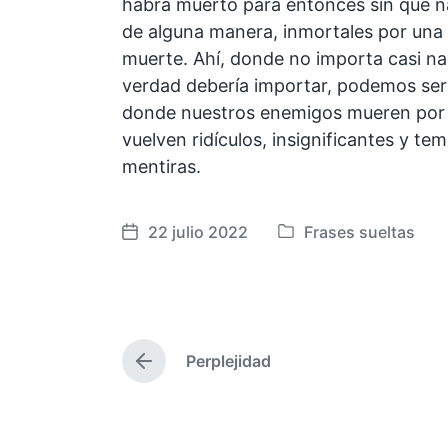
habrá muerto para entonces sin que nad
de alguna manera, inmortales por una 
muerte. Ahí, donde no importa casi na
verdad debería importar, podemos ser 
donde nuestros enemigos mueren por 
vuelven ridículos, insignificantes y te
mentiras.
22 julio 2022
Frases sueltas
F
P
e
u
c
b
h
l
a
i
Perplejidad
p
c
E
u
a
n
t
b
d
r
l
a