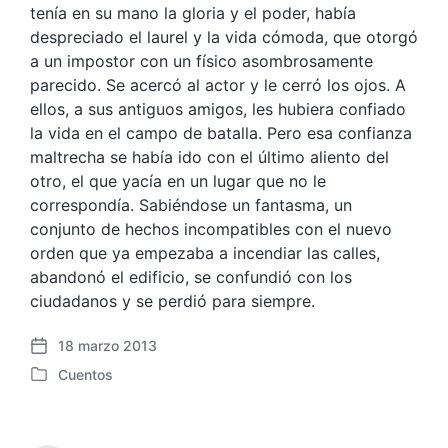
tenía en su mano la gloria y el poder, había
despreciado el laurel y la vida cómoda, que otorgó
a un impostor con un físico asombrosamente
parecido. Se acercó al actor y le cerró los ojos. A
ellos, a sus antiguos amigos, les hubiera confiado
la vida en el campo de batalla. Pero esa confianza
maltrecha se había ido con el último aliento del
otro, el que yacía en un lugar que no le
correspondía. Sabiéndose un fantasma, un
conjunto de hechos incompatibles con el nuevo
orden que ya empezaba a incendiar las calles,
abandonó el edificio, se confundió con los
ciudadanos y se perdió para siempre.
18 marzo 2013
F
Cuentos
e
P
c
u
h
b
a
l