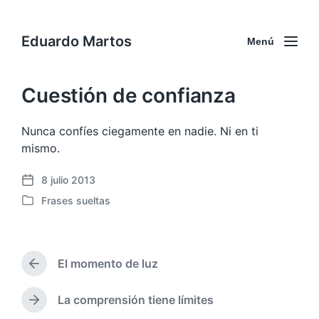
Eduardo Martos
Menú
Cuestión de confianza
Nunca confíes ciegamente en nadie. Ni en ti
mismo.
8 julio 2013
F
Frases sueltas
e
P
c
u
h
b
a
l
p
El momento de luz
i
E
u
c
n
b
a
t
La comprensión tiene límites
E
l
r
d