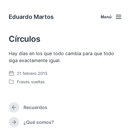
Eduardo Martos
Menú
Círculos
Hay días en los que todo cambia para que todo
siga exactamente igual.
21 febrero 2015
F
Frases sueltas
e
P
c
u
h
b
a
l
p
Recuerdos
i
E
u
c
n
b
a
t
¿Qué somos?
E
l
r
d