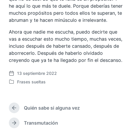
he aquí lo que más te duele. Porque deberías tener
muchos propósitos pero todos ellos te superan, te
abruman y te hacen minúsculo e irrelevante.
Ahora que nadie me escucha, puedo decirte que
vas a escuchar esto mucho tiempo, muchas veces,
incluso después de haberte cansado, después de
aborrecerlo. Después de haberlo olvidado
creyendo que ya te ha llegado por fin el descanso.
13 septiembre 2022
F
Frases sueltas
e
P
c
u
h
b
a
l
p
Quién sabe si alguna vez
i
E
u
c
n
b
a
t
Transmutación
E
l
r
d
n
i