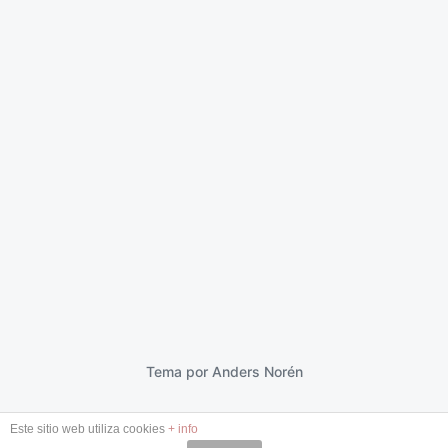
La belleza de la duda
25 diciembre 2022
F
e
c
h
a
p
Tema por
Anders Norén
u
b
Este sitio web utiliza cookies
+ info
l