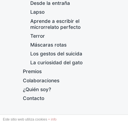
Desde la entraña
Lapso
Aprende a escribir el
microrrelato perfecto
Terror
Máscaras rotas
Los gestos del suicida
L
La curiosidad del gato
F
Premios
e
c
Colaboraciones
h
¿Quién soy?
a
p
Contacto
u
b
l
DESDE LA ENTRAÑA
Este sitio web utiliza cookies
+ info
i
c