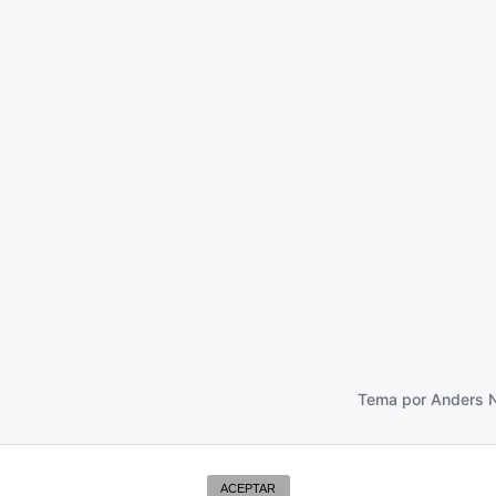
os Idus de marzo
18 marzo 2013
Tema por
Anders 
ACEPTAR