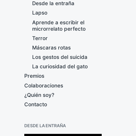
Desde la entraña
Lapso
Aprende a escribir el
microrrelato perfecto
Terror
V
Máscaras rotas
Los gestos del suicida
F
e
La curiosidad del gato
c
Premios
h
Colaboraciones
a
p
¿Quién soy?
u
Contacto
b
l
i
c
DESDE LA ENTRAÑA
a