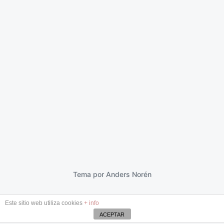
El creyente
19 noviembre 2013
F
e
c
h
a
p
Tema por
Anders Norén
u
b
Este sitio web utiliza cookies
+ info
l
i
ACEPTAR