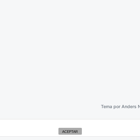
mportancia
15 julio 2016
Tema por
Anders 
ACEPTAR