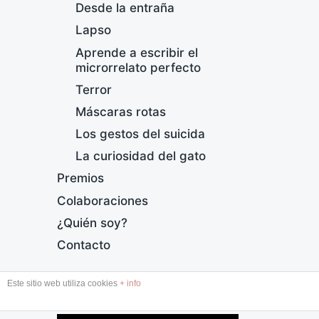
Desde la entraña
Lapso
Aprende a escribir el
microrrelato perfecto
Terror
Máscaras rotas
I
Los gestos del suicida
F
La curiosidad del gato
e
Premios
c
h
Colaboraciones
a
¿Quién soy?
p
u
Contacto
b
l
Este sitio web utiliza cookies
+ info
i
DESDE LA ENTRAÑA
c
a