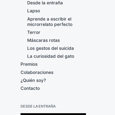
Desde la entraña
Lapso
Aprende a escribir el
microrrelato perfecto
Terror
Máscaras rotas
Los gestos del suicida
La curiosidad del gato
Premios
Colaboraciones
¿Quién soy?
Contacto
N
DESDE LA ENTRAÑA
F