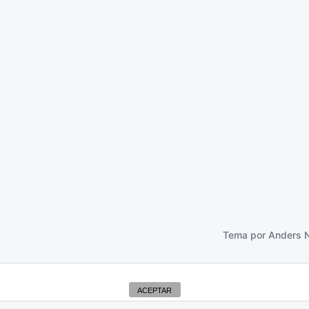
l desierto que ruge
11 febrero 2013
Tema por
Anders 
ACEPTAR