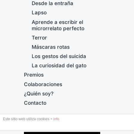
Desde la entraña
Lapso
Aprende a escribir el
microrrelato perfecto
Terror
Máscaras rotas
E
Los gestos del suicida
F
La curiosidad del gato
e
Premios
c
h
Colaboraciones
a
¿Quién soy?
p
u
Contacto
b
l
Este sitio web utiliza cookies
+ info
i
DESDE LA ENTRAÑA
c
a