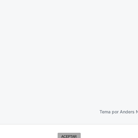
uiste fuerte
11 febrero 2022
Tema por
Anders 
ACEPTAR