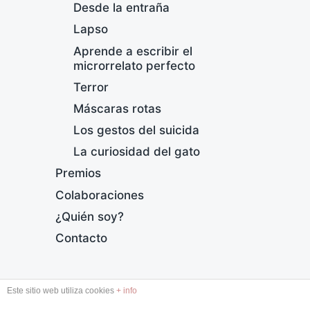
Desde la entraña
Lapso
Aprende a escribir el
microrrelato perfecto
Terror
Máscaras rotas
Los gestos del suicida
F
La curiosidad del gato
F
Premios
e
c
Colaboraciones
h
¿Quién soy?
a
p
Contacto
u
b
l
DESDE LA ENTRAÑA
Este sitio web utiliza cookies
+ info
i
c