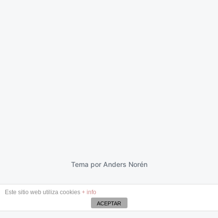
La comprensión tiene límites
9 julio 2013
F
e
c
h
a
p
Tema por
Anders Norén
u
b
Este sitio web utiliza cookies
+ info
l
i
ACEPTAR
c